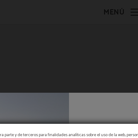
MENÚ
PET FRIENDLY
a parte y de terceros para finalidades analíticas sobre el uso de la web, perso
ADMITIMOS ANIMALES DE MÁXIMO 15 KILOS Y CON 