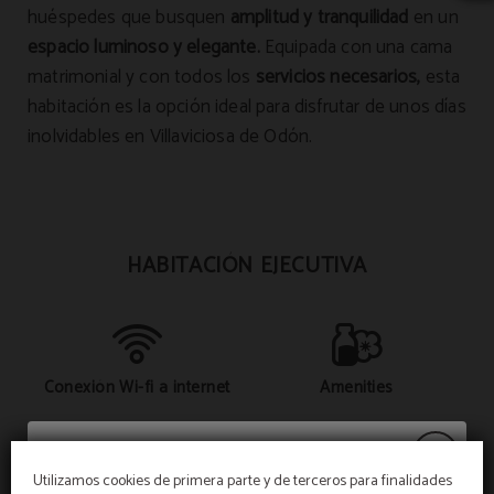
huéspedes que busquen
amplitud y tranquilidad
en un
espacio luminoso y elegante.
Equipada con una cama
matrimonial y con todos los
servicios necesarios,
esta
habitación es la opción ideal para disfrutar de unos días
inolvidables en Villaviciosa de Odón.
HABITACIÓN EJECUTIVA
Conexión Wi-fi a internet
Amenities
Utilizamos cookies de primera parte y de terceros para finalidades