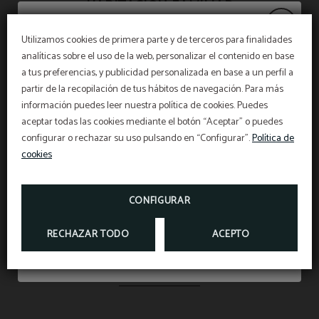
HABITACIÓN FAMILIAR
Utilizamos cookies de primera parte y de terceros para finalidades
analíticas sobre el uso de la web, personalizar el contenido en base
Aviso
a tus preferencias, y publicidad personalizada en base a un perfil a
PET FRIENDLY
Amenities
Caja de seguridad
partir de la recopilación de tus hábitos de navegación. Para más
ADMITIMOS ANIMALES DE MÁXIMO 15 KILOS Y
CON UN SUPLEMENTO DE 15 € POR NOCHE
información puedes leer nuestra política de cookies. Puedes
(IVA INCLUÍDO).
El restaurante permanecerá
cerrado del 27 de
aceptar todas las cookies mediante el botón “Aceptar” o puedes
No te lo pierdas
julio al 31 de agosto
, ambos inclusive
configurar o rechazar su uso pulsando en “Configurar”.
Política de
*Según la nueva ley de protección animal, en el
momento del check in se nos tiene que mostrar el
cookies
Escritorio
Secador de pelo
seguro de responsabilidad civil y la cartilla de
vacunación de la mascota que se aloje en
Respetando la apertura de desayunos en horario
nuestras instalaciones
.
habitual de 07:00h a 10:30h y fines de semana
DESDE
15
de 07:30h a 11:00h
€
CONFIGURAR
Teléfono
Habitación con vistas
RECHAZAR TODO
ACEPTO
MOSTRAR MÁS
Aire acondicionado o
Conexión Wi-Fi gratuita
calefacción según