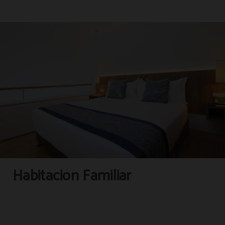
temporada
Tetera de cortesía (bajo
Baño privado
petición)
Salón
Habitación Familiar