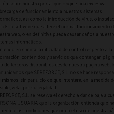
ción sobre nuestro portal que origine una excesiva
brecarga de funcionamiento a nuestros sistemas
formáticos, así como la introducción de virus, o instala
bots, o software que altere el normal funcionamiento 
estra web, o en definitiva pueda causar daños a nuest
stemas informáticos.
niendo en cuenta la dificultad de control respecto a la
formación, contenidos y servicios que contengan pági
b de terceros disponibles desde nuestra página web, l
municamos que SEREFORCE, S.L no se hace responsa
s mismos, sin perjuicio de que intentará, en la medida d
sible, velar por su legalidad.
REFORCE, S.L. se reserva el derecho a dar de baja a cu
RSONA USUARIA que la organización entienda que h
lnerado las condiciones que rigen el uso de nuestra pá