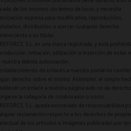
 PERSONA USUARIA únicamente tiene derecho a un 
ivado de los mismos, sin ánimo de lucro, y necesita
torización expresa para modificarlos, reproducirlos,
plotarlos, distribuirlos o ejercer cualquier derecho
rteneciente a su titular.
REFORCE, S.L. es una marca registrada, y está prohibid
producción, imitación, utilización o inserción de estas
n nuestra debida autorización.
 establecimiento de enlaces a nuestro portal no confie
ngún derecho sobre el mismo. Asimismo, el simple hec
tablecer un enlace a nuestra página web no da derecho
orgarse la categoría de colaborador o socio.
REFORCE, S.L. queda exonerado de responsabilidad po
alquier reclamación respecto a los derechos de propi
telectual de los artículos e imágenes publicadas por te