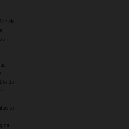
ción de
de
ros
nas
e
ble de
e lo
alquier
a
gina