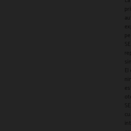
La
pr
au
ex
pe
SE
re
si
El
ni
es
ot
SE
cu
in