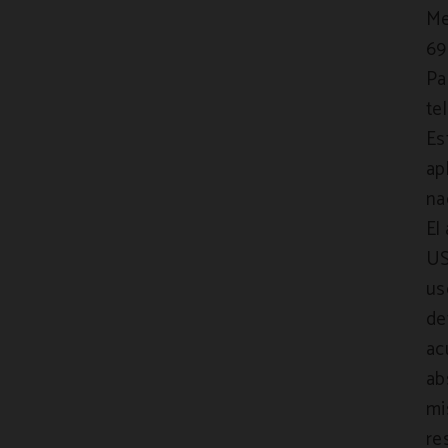
Me
69
Pa
te
Es
ap
na
El
US
us
de
ac
ab
mi
re