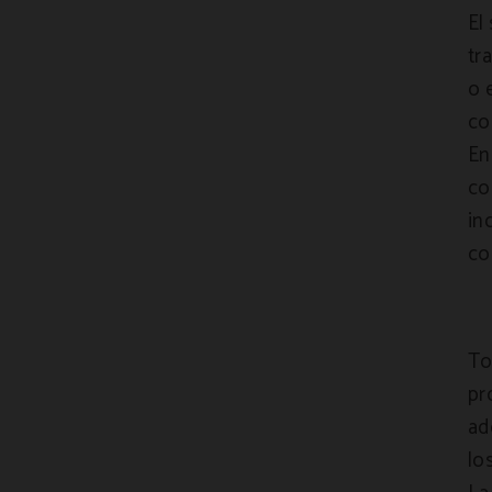
El
tr
o 
co
En
co
in
co
To
pr
ad
lo