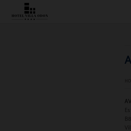
Aviso Legal | Hotel Villa Odón
A
AV
Es
B8
Vi