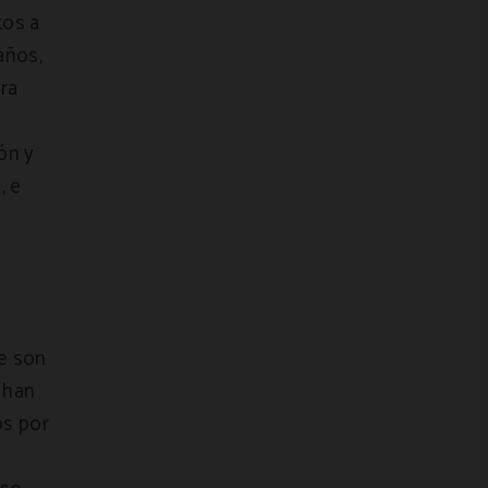
tos a
años,
ara
ón y
, e
te son
 han
os por