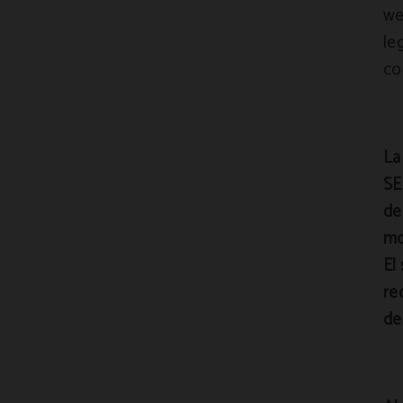
we
le
co
La
SE
de
mo
El
re
de