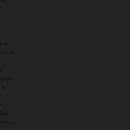
uso
a su
 marcas
re
ho de
 a
r
edad
rceros