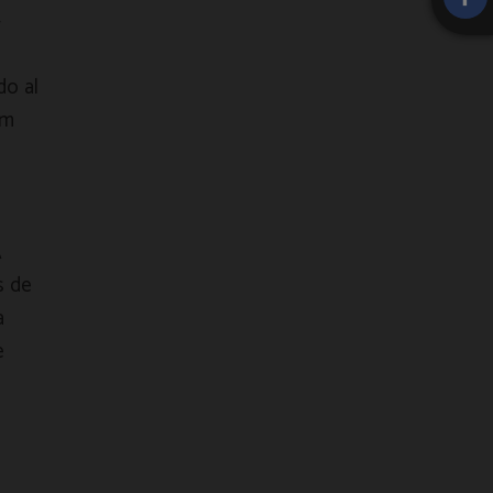
-
do al
om
A
s de
a
e