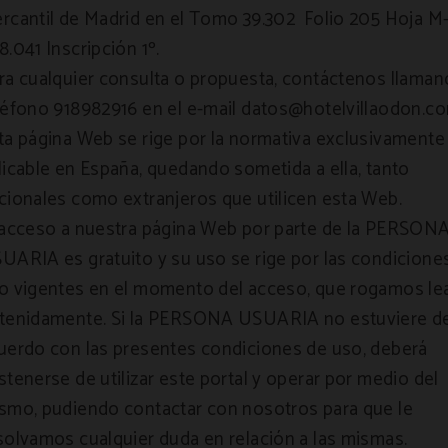
rcantil de Madrid en el Tomo 39.302 Folio 205 Hoja M
8.041 Inscripción 1º.
ra cualquier consulta o propuesta, contáctenos llaman
léfono 918982916 en el e-mail datos@hotelvillaodon.c
ta página Web se rige por la normativa exclusivamente
licable en España, quedando sometida a ella, tanto
cionales como extranjeros que utilicen esta Web.
 acceso a nuestra página Web por parte de la PERSON
UARIA es gratuito y su uso se rige por las condicione
o vigentes en el momento del acceso, que rogamos le
tenidamente. Si la PERSONA USUARIA no estuviere d
uerdo con las presentes condiciones de uso, deberá
stenerse de utilizar este portal y operar por medio del
smo, pudiendo contactar con nosotros para que le
solvamos cualquier duda en relación a las mismas.