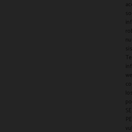
ac
so
in
ro
nu
si
Te
in
we
co
lo
po
SE
PE
vu