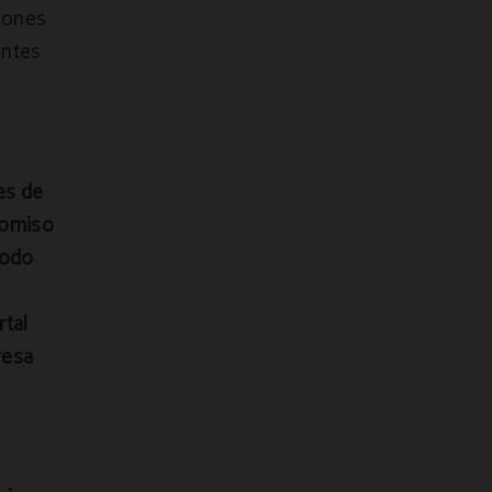
ciones
entes
es de
romiso
todo
rtal
resa