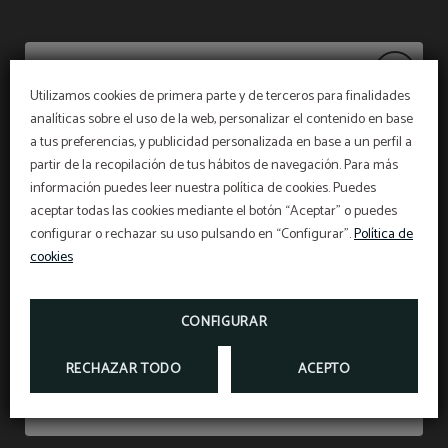
Utilizamos cookies de primera parte y de terceros para finalidades
analíticas sobre el uso de la web, personalizar el contenido en base
Aviso
a tus preferencias, y publicidad personalizada en base a un perfil a
PET FRIENDLY
partir de la recopilación de tus hábitos de navegación. Para más
ADMITIMOS ANIMALES DE MÁXIMO 15 KILOS Y
CON UN SUPLEMENTO DE 15 € POR NOCHE
información puedes leer nuestra política de cookies. Puedes
(IVA INCLUÍDO).
El restaurante permanecerá
cerrado del 27 de
aceptar todas las cookies mediante el botón “Aceptar” o puedes
No te lo pierdas
julio al 31 de agosto
, ambos inclusive
configurar o rechazar su uso pulsando en “Configurar”.
Política de
*Según la nueva ley de protección animal, en el
momento del check in se nos tiene que mostrar el
cookies
seguro de responsabilidad civil y la cartilla de
vacunación de la mascota que se aloje en
Respetando la apertura de desayunos en horario
nuestras instalaciones
.
habitual de 07:00h a 10:30h y fines de semana
DESDE
15
de 07:30h a 11:00h
€
CONFIGURAR
RECHAZAR TODO
ACEPTO