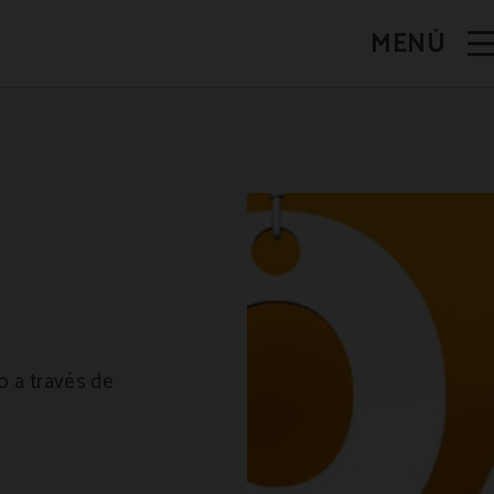
MENÚ
cial.
 a través de