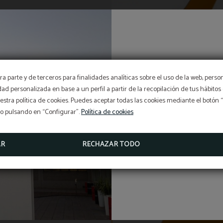
PET FRIENDLY
a parte y de terceros para finalidades analíticas sobre el uso de la web, perso
ADMITIMOS ANIMALES DE MÁXIMO 15 KILOS Y CON 
SUPLEMENTO DE 15 € POR NOCHE (IVA INCLUÍDO).
idad personalizada en base a un perfil a partir de la recopilación de tus hábit
stra política de cookies. Puedes aceptar todas las cookies mediante el botón
No te lo pierdas
El restaurante permanecer
so pulsando en “Configurar”.
Política de cookies
*Según la nueva ley de protección animal, en el momento
am
check in se nos tiene que mostrar el seguro de responsabilida
y la cartilla de vacunación de la mascota que se aloje en nu
instalaciones
.
Respetando la apertura 
DESDE
AR
RECHAZAR TODO
15
07:00h a 10:30h y fi
€