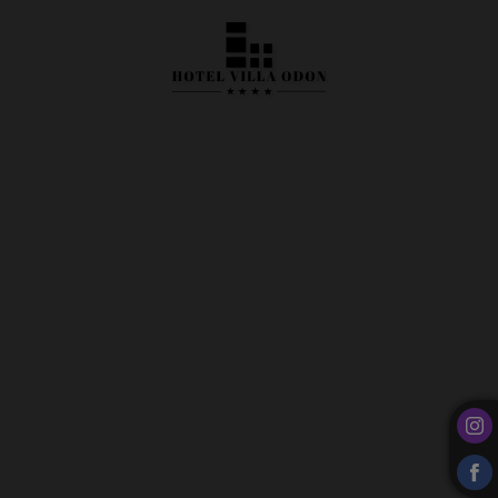
La Boda De Tus Sueños del Hotel Villa Odón**** en Villaviciosa de Odón. Web O